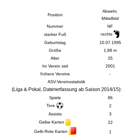
Abwehr,
Position
Mittelfeld
Nummer
NF
rechts
starker Fuß
Geburtstag
10.07.1995
Größe
1,88 m
Alter
25
Im Verein seit
2001
frühere Vereine
-
ASV-Vereinsstatistik
(
Liga & Pokal,
Datenerfassung ab Saison 2014/15):
Spiele
86
Tore
2
Assists
3
Gelbe Karten
22
Gelb-Rote Karten
1