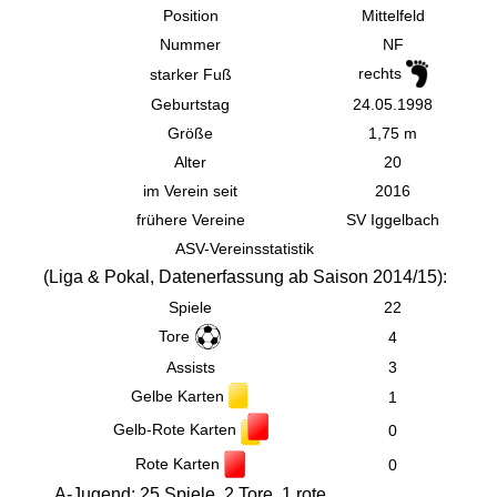
Position
Mittelfeld
Nummer
NF
rechts
starker Fuß
Geburtstag
24.05.1998
Größe
1,75 m
Alter
20
im Verein seit
2016
frühere Vereine
SV Iggelbach
ASV-Vereinsstatistik
(
Liga & Pokal,
Datenerfassung ab Saison 2014/15):
Spiele
22
Tore
4
Assists
3
Gelbe Karten
1
Gelb-Rote Karten
0
Rote Karten
0
A-Jugend: 25 Spiele, 2 Tore, 1 rote