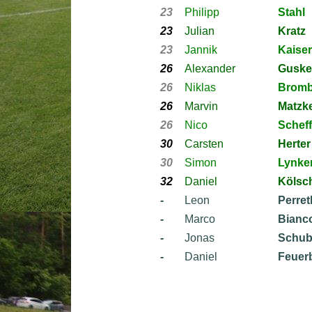
23
Philipp
Stahl
23
Julian
Kratz
23
Jannik
Kaiser
26
Alexander
Guske
26
Niklas
Bromb
26
Marvin
Matzke
26
Nico
Scheff
30
Carsten
Herter
30
Simon
Lynke
32
Daniel
Kölsc
-
Leon
Perret
-
Marco
Bianc
-
Jonas
Schub
-
Daniel
Feuer