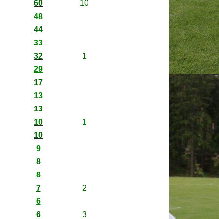
60
10
48
44
33
32
1
29
17
13
13
10
1
10
9
8
8
7
2
6
6
3