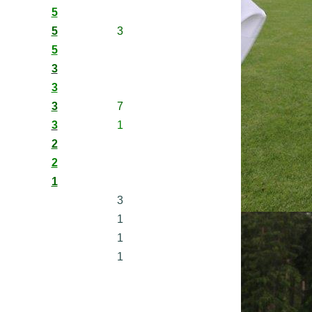
5
5
3
5
3
3
3
7
3
1
2
2
1
3
1
1
1