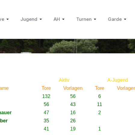
ve
Jugend
AH
Turnen
Garde
Aktiv
A-Jugend
ame
Tore
Vorlagen
Tore
Vorlage
132
56
6
56
43
11
hauer
47
16
2
iber
35
26
41
19
1