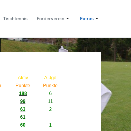
Tischtennis
Förderverein
Extras
Aktiv
A-Jgd
n
Punkte
Punkte
188
6
99
11
63
2
61
60
1