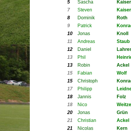
5
Sascha
Kaiser
7
Steven
Kaiser
8
Dominik
Roth
9
Patrick
Konra
10
Jonas
Knoll
11
Andreas
Staub
12
Daniel
Lahre
13
Phil
Heinri
13
Robin
Ackel
15
Fabian
Wolf
15
Christoph
Konra
17
Philipp
Leidn
18
Jannis
Folz
18
Nico
Weitze
20
Jonas
Grün
21
Christian
Ackel
21
Nicolas
Kern