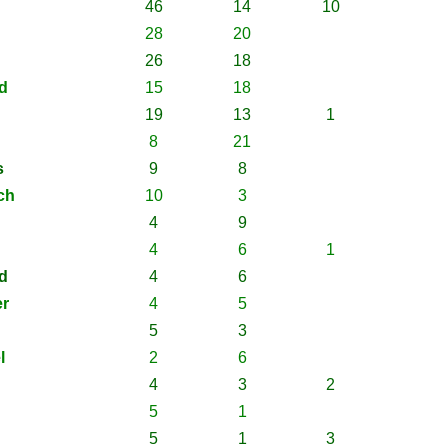
46
14
10
28
20
26
18
d
15
18
19
13
1
8
21
s
9
8
ch
10
3
4
9
4
6
1
d
4
6
er
4
5
5
3
l
2
6
4
3
2
5
1
5
1
3