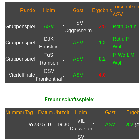
Torschütze
Runde
Heim
Gast
Ergebnis
ASV
FSV
Gruppenspiel
ASV
:
2:5
Roth, Grün
Oggersheim
DJK
Roth, P.
Gruppenspiel
:
ASV
1:2
Eppstein
Wolf
TuS
P. Wolf, M.
Gruppenspiel
:
ASV
0:2
Ramsen
Wolf
CSV
Viertelfinale
:
ASV
4:0
Frankenthal
Freundschaftsspiele:
Nummer
Tag
Datum
Uhrzeit
Heim
Gast
Ergeb
VfL
1
Do
28.07.16
19:30
:
ASV
8:2
(4
Duttweiler
SV