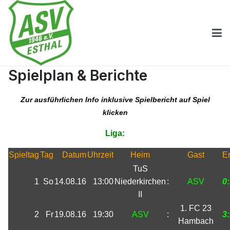
Spielplan & Berichte
Zur ausführlichen Info inklusive Spielbericht auf Spiel
klicken
Liga:
Spieltag
Tag
Datum
Uhrzeit
Heim
Gast
E
TuS
1
So
14.08.16
13:00
Niederkirchen
:
ASV
0
II
1. FC 23
2
Fr
19.08.16
19:30
ASV
:
3
Hambach