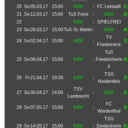
20
So
05.03.17
15:00
ASV
:
FC Leistadt
1
21
So
12.03.17
15:00
TuS Forst
:
ASV
2
22
ASV
:
SPIELFREI
23
So
26.03.17
15:00
TuS St. Martin
:
ASV
4
TV
24
So
02.04.17
15:00
ASV
:
3
Frankeneck
TuS
25
So
09.04.17
15:00
ASV
:
Friedelsheim
8
II
TSG
26
Fr
21.04.17
19:30
ASV
:
3
Neidenfels
TSV
27
So
30.04.17
14:00
:
ASV
1
Lambrecht
FC
28
So
07.05.17
15:00
ASV
:
5
Weidenthal
TSG
29
So
14.05.17
15:00
ASV
:
Deidesheim
5