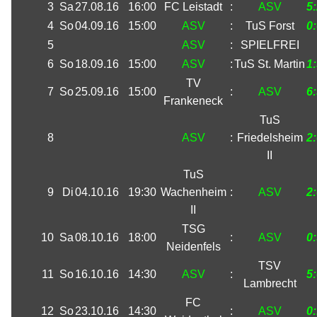
3
Sa
27.08.16
16:00
FC Leistadt
:
ASV
5
4
So
04.09.16
15:00
ASV
:
TuS Forst
0
5
ASV
:
SPIELFREI
6
So
18.09.16
15:00
ASV
:
TuS St. Martin
1
TV
7
So
25.09.16
15:00
:
ASV
6
Frankeneck
TuS
8
ASV
:
Friedelsheim
2
II
TuS
9
Di
04.10.16
19:30
Wachenheim
:
ASV
2
II
TSG
10
Sa
08.10.16
18:00
:
ASV
0
Neidenfels
TSV
11
So
16.10.16
14:30
ASV
:
5
Lambrecht
FC
12
So
23.10.16
14:30
:
ASV
0