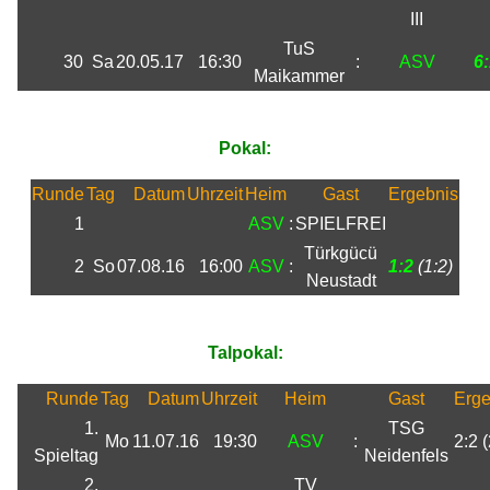
III
TuS
30
Sa
20.05.17
16:30
:
ASV
6
Maikammer
Pokal:
Runde
Tag
Datum
Uhrzeit
Heim
Gast
Ergebnis
1
ASV
:
SPIELFREI
Türkgücü
2
So
07.08.16
16:00
ASV
:
1:2
(1:2)
Neustadt
Talpokal:
Runde
Tag
Datum
Uhrzeit
Heim
Gast
Erge
1.
TSG
Mo
11.07.16
19:30
ASV
:
2:2 (
Spieltag
Neidenfels
2.
TV