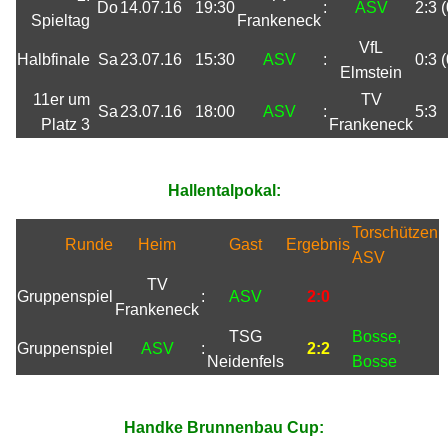
Do
14.07.16
19:30
:
ASV
2:3 (
Spieltag
Frankeneck
VfL
Halbfinale
Sa
23.07.16
15:30
ASV
:
0:3 (
Elmstein
11er um
TV
Sa
23.07.16
18:00
ASV
:
5:3
Platz 3
Frankeneck
Hallentalpokal:
Torschützen
Runde
Heim
Gast
Ergebnis
ASV
TV
Gruppenspiel
:
ASV
2:0
Frankeneck
TSG
Bosse,
Gruppenspiel
ASV
:
2:2
Neidenfels
Bosse
Handke Brunnenbau Cup: