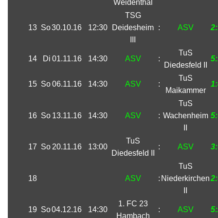
Weidenthal
TSG
13
So
30.10.16
12:30
Deidesheim
:
ASV
2
III
TuS
14
Di
01.11.16
14:30
ASV
:
5
Diedesfeld II
TuS
15
So
06.11.16
14:30
ASV
:
1
Maikammer
TuS
16
So
13.11.16
14:30
ASV
:
Wachenheim
5
II
TuS
17
So
20.11.16
13:00
:
ASV
3
Diedesfeld II
TuS
18
ASV
:
Niederkirchen
2
II
1. FC 23
19
So
04.12.16
14:30
:
ASV
5
Hambach