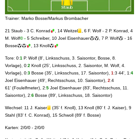
Trainer: Marko Bosse/Markus Brombacher
21 Staub - 3 C. Konrad
, 14 Weitzel
, 6 F. Wolf
- 2 P. Konrad,
4
M. Wolf
©
-
5 Schreiber
, 10 Joel Eisenhauer
,
7 P. Wolf
- 16
Bosse
, 13 Knoll
Tore:
0:
1
P. Wolf (8', Linksschuss, 3. Saisontor, Bosse, 8.
Vorlage), 0:
2
Knoll (25', Linksschuss, 2. Saisontor, M. Wolf, 4.
Vorlage), 0:
3
Bosse (35', Linksschuss, 17. Saisontor),
1
:3 44', 1:
4
Joel Eisenhauer (49', Rechtsschuss, 10. Saisontor),
2
:4
61' (Foulelfmeter), 2:
5
Joel Eisenhauer (83', Rechtsschuss, 11.
Saisontor), 2:
6
Bosse (89', Linksschuss, 18. Saisontor)
Wechsel:
11 J. Kaiser
(35' f. Knoll), 13 Knoll (80' f. J. Kaiser), 9
Stahl (83' f. C. Konrad), 15 Schwoll (89' f. Bosse)
Karten: 2/0/0 - 2/0/0