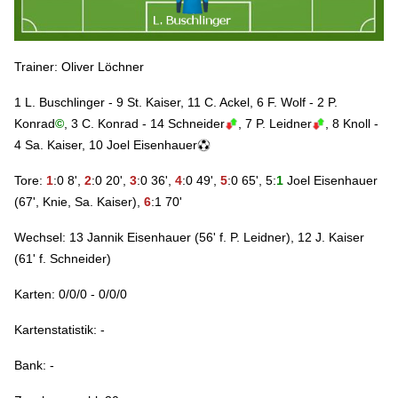
Trainer: Oliver Löchner
1 L. Buschlinger - 9 St. Kaiser, 11 C. Ackel, 6 F. Wolf - 2 P.
Konrad
©
, 3 C. Konrad - 14 Schneider
, 7 P. Leidner
, 8 Knoll -
4 Sa. Kaiser, 10 Joel Eisenhauer
Tore:
1
:0
8',
2
:0 20',
3
:0 36',
4
:0 49',
5
:0 65', 5:
1
Joel Eisenhauer
(67', Knie, Sa. Kaiser),
6
:1 70'
Wechsel: 13 Jannik Eisenhauer (56' f. P. Leidner),
12 J. Kaiser
(61' f. Schneider)
Karten: 0/0/0 - 0/0/0
Kartenstatistik: -
Bank: -