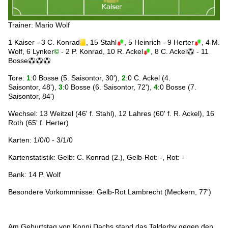
Trainer: Mario Wolf
1 Kaiser - 3 C. Konrad
, 15 Stahl
, 5 Heinrich - 9 Herter
, 4 M.
Wolf, 6 Lynker
©
- 2 P. Konrad, 10 R. Ackel
, 8 C. Ackel
- 11
Bosse
Tore:
1
:0
Bosse (5. Saisontor, 30'),
2
:0
C. Ackel (4.
Saisontor, 48'),
3
:0
Bosse (6. Saisontor, 72'),
4
:0 Bosse
(7.
Saisontor, 84')
Wechsel: 13 Weitzel (46' f. Stahl), 12 Lahres (60' f. R. Ackel), 16
Roth (65' f. Herter)
Karten: 1/0/0 - 3/1/0
Kartenstatistik: Gelb: C. Konrad (2.), Gelb-Rot: -, Rot: -
Bank: 14 P. Wolf
Besondere Vorkommnisse: Gelb-Rot Lambrecht (Meckern, 77')
Am Geburtstag von Konni Dachs stand das Talderby gegen den