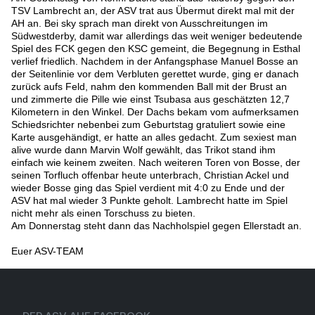
TSV Lambrecht an, der ASV trat aus Übermut direkt mal mit der
AH an. Bei sky sprach man direkt von Ausschreitungen im
Südwestderby, damit war allerdings das weit weniger bedeutende
Spiel des FCK gegen den KSC gemeint, die Begegnung in Esthal
verlief friedlich. Nachdem in der Anfangsphase Manuel Bosse an
der Seitenlinie vor dem Verbluten gerettet wurde, ging er danach
zurück aufs Feld, nahm den kommenden Ball mit der Brust an
und zimmerte die Pille wie einst Tsubasa aus geschätzten 12,7
Kilometern in den Winkel. Der Dachs bekam vom aufmerksamen
Schiedsrichter nebenbei zum Geburtstag gratuliert sowie eine
Karte ausgehändigt, er hatte an alles gedacht. Zum sexiest man
alive wurde dann Marvin Wolf gewählt, das Trikot stand ihm
einfach wie keinem zweiten. Nach weiteren Toren von Bosse, der
seinen Torfluch offenbar heute unterbrach, Christian Ackel und
wieder Bosse ging das Spiel verdient mit 4:0 zu Ende und der
ASV hat mal wieder 3 Punkte geholt. Lambrecht hatte im Spiel
nicht mehr als einen Torschuss zu bieten.
Am Donnerstag steht dann das Nachholspiel gegen Ellerstadt an.
Euer ASV-TEAM