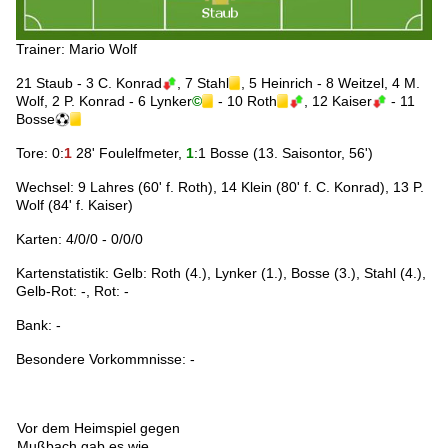
Trainer: Mario Wolf
21 Staub - 3 C. Konrad
, 7 Stahl
, 5 Heinrich - 8 Weitzel, 4 M.
Wolf, 2 P. Konrad - 6 Lynker
©
- 10 Roth
, 12 Kaiser
- 11
Bosse
Tore: 0:
1
28' Foulelfmeter,
1
:1 Bosse (13. Saisontor, 56')
Wechsel: 9 Lahres (60' f. Roth), 14 Klein (80' f. C. Konrad), 13 P.
Wolf (84' f. Kaiser)
Karten: 4/0/0 - 0/0/0
Kartenstatistik: Gelb: Roth (4.), Lynker (1.), Bosse (3.), Stahl (4.),
Gelb-Rot: -, Rot: -
Bank: -
Besondere Vorkommnisse: -
Vor dem Heimspiel gegen
Mußbach gab es wie