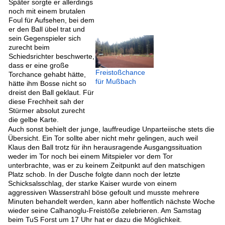
Später sorgte er allerdings
noch mit einem brutalen
Foul für Aufsehen, bei dem
er den Ball übel trat und
sein Gegenspieler sich
zurecht beim
Schiedsrichter beschwerte,
dass er eine große
Freistoßchance
Torchance gehabt hätte,
für Mußbach
hätte ihm Bosse nicht so
dreist den Ball geklaut. Für
diese Frechheit sah der
Stürmer absolut zurecht
die gelbe Karte.
Auch sonst behielt der junge, lauffreudige Unparteiische stets die
Übersicht. Ein Tor sollte aber nicht mehr gelingen, auch weil
Klaus den Ball trotz für ihn herausragende Ausgangssituation
weder im Tor noch bei einem Mitspieler vor dem Tor
unterbrachte, was er zu keinem Zeitpunkt auf den matschigen
Platz schob. In der Dusche folgte dann noch der letzte
Schicksalsschlag, der starke Kaiser wurde von einem
aggressiven Wasserstrahl böse gefoult und musste mehrere
Minuten behandelt werden, kann aber hoffentlich nächste Woche
wieder seine Calhanoglu-Freistöße zelebrieren. Am Samstag
beim TuS Forst um 17 Uhr hat er dazu die Möglichkeit.