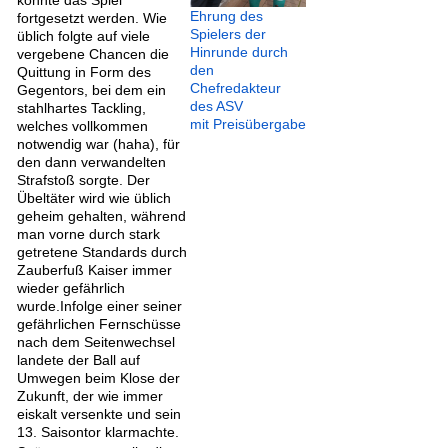
Ehrung des
fortgesetzt werden. Wie
Spielers der
üblich folgte auf viele
Hinrunde durch
vergebene Chancen die
den
Quittung in Form des
Chefredakteur
Gegentors, bei dem ein
des ASV
stahlhartes Tackling,
mit Preisübergabe
welches vollkommen
notwendig war (haha), für
den dann verwandelten
Strafstoß sorgte. Der
Übeltäter wird wie üblich
geheim gehalten, während
man vorne durch stark
getretene Standards durch
Zauberfuß Kaiser immer
wieder gefährlich
wurde.Infolge einer seiner
gefährlichen Fernschüsse
nach dem Seitenwechsel
landete der Ball auf
Umwegen beim Klose der
Zukunft, der wie immer
eiskalt versenkte und sein
13. Saisontor klarmachte.