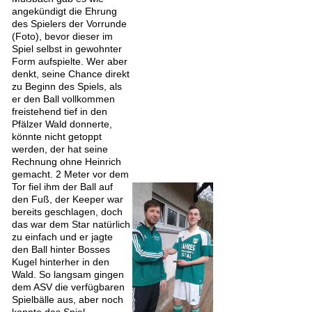
angekündigt die Ehrung
des Spielers der Vorrunde
(Foto), bevor dieser im
Spiel selbst in gewohnter
Form aufspielte. Wer aber
denkt, seine Chance direkt
zu Beginn des Spiels, als
er den Ball vollkommen
freistehend tief in den
Pfälzer Wald donnerte,
könnte nicht getoppt
werden, der hat seine
Rechnung ohne Heinrich
gemacht. 2 Meter vor dem
Tor fiel ihm der Ball auf
den Fuß, der Keeper war
bereits geschlagen, doch
das war dem Star natürl
ich
zu einfach und er jagte
den Ball hinter Bosses
Kugel hinterher in den
Wald. So langsam gingen
dem ASV die verfügbaren
Spielbälle aus, aber noch
konnte das Spiel